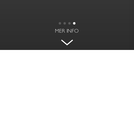
MER INFO
EGEN FASTIGHET I HJÄRTAT AV
GAMLA STAN
SKEPPAR KARLS GRÄND 9 - GAMLA STAN,
STOCKHOLM
BOAREA | BIAREA
RUM | VÅNING
271 kvm | 57 kvm
12 rok | 1 - 4 tr