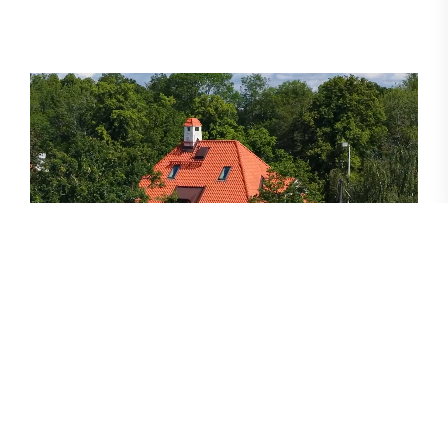
SKOGSBORGSSTIGEN 5
470 kvm
/
14 rum