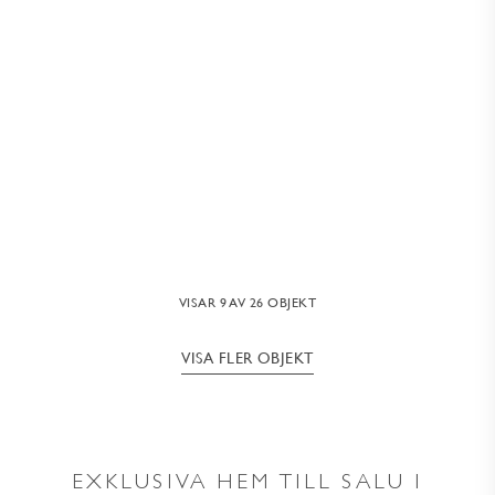
PUERTO BANUS, MARBELLA
ABSOLUTE BANUS
503 kvm
/
5 rum
VISAR 9 AV 26 OBJEKT
VISA FLER OBJEKT
EXKLUSIVA HEM TILL SALU I