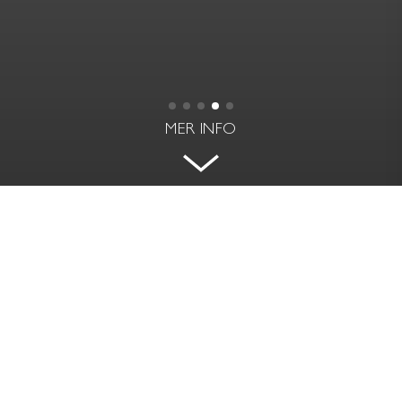
MER INFO
EGEN VINKÄLLARE OCH
UTEPLATS
KARLAVÄGEN 30 - ÖSTERMALM, STOCKHOLM
BOAREA
RUM | VÅNING