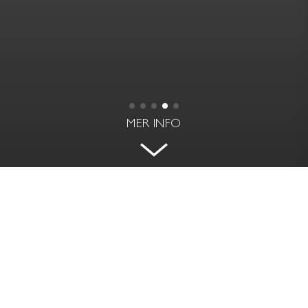
MER INFO
EXKLUSIV LÄGENHET MED
TERRASS OCH BALKONG
ROSLAGSGATAN 44 - VASASTAN, STOCKHOLM