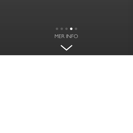
MER INFO
TIDLÖS ELEGANS OCH MODERN
KOMFORT
GÄSTRIKEGATAN 4A - VASASTAN, STOCKHOLM
BOAREA
RUM | VÅNING
36 kvm
2 rok | 1 av 3