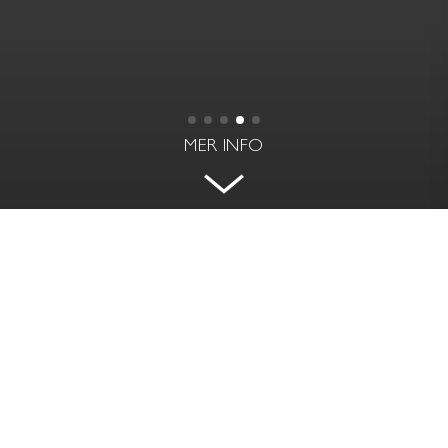
MER INFO
VÄLDESIGNAD DJURSHOLMSVILLA
FREJAVÄGEN 24 - DJURSHOLM
BOAREA | BIAREA
RUM
233 kvm | 12 kvm
6 rok