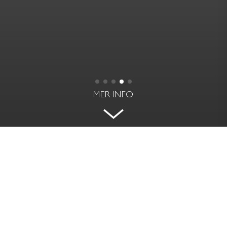
MER INFO
VINDSVÅNING AV
INTERNATIONELL KLASS INVID
VASAPARKEN