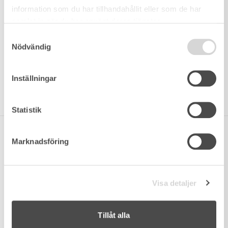
information som du har tillhandahållit eller som de har
samlat in när du har använt deras tjänster.
Samtyckesval
LOMMA
Nödvändig
FÖRSTA PARKETT
Inställningar
Statistik
SÅLDA OBJEKT
Marknadsföring
Visa detaljer
Tillåt alla
SÅLD