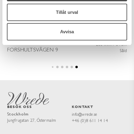
Tillåt urval
Avvisa
TOLLARP
200 kvm / 8 rum
FORSHULTSVÄGEN 9
Såld
BESÖK OSS
KONTAKT
Stockholm
info@wrede.se
Jungfrugatan 27, Östermalm
+46 (0)8 611 14 14