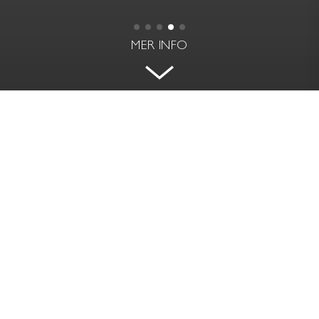
MER INFO
MODERNT INTILL
TEGNÉRLUNDEN
TEGNÉRLUNDEN 6 - VASASTAN, STOCKHOLM
BOAREA
RUM | VÅNING
62 kvm
2 rok | 1 tr
PRIS
AVGIFT
Såld
3 026 kr / mån