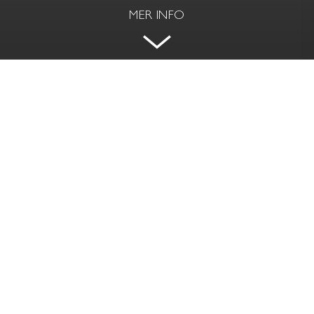
MER INFO
EXKLUSIV VÅNING MED PARKVY &
TERRASS
DÖBELNSGATAN 1 - NORRMALM, STOCKHOLM
BOAREA
RUM | VÅNING
182 kvm
5.5 rok | 5/5
PRIS
AVGIFT
Såld
7 624 kr / mån