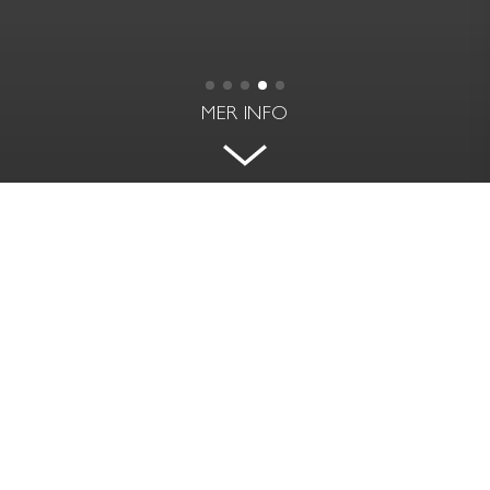
MER INFO
KLASSISKT SEKELSKIFTE INVID
STRANDVÄGEN
BANÉRGATAN 7 - ÖSTERMALM, STOCKHOLM
BOAREA
RUM | VÅNING
136 kvm
4 rok | 1 ½
PRIS
AVGIFT