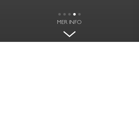
MER INFO
2:A MED GÄSTRUM, TERRASS OCH
TAKÅSVY
MARIA PRÄSTGÅRDSGATA 14 - SÖDERMALM,
STOCKHOLM
BOAREA
RUM | VÅNING
67 kvm
2.5 rok | 5
PRIS
AVGIFT