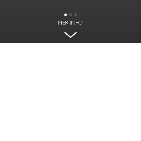
MER INFO
HÖGST UPP MED BALKONG I
SYDVÄST
VASASTAN, STOCKHOLM
BOAREA
RUM | VÅNING
59 kvm
2 rok | 5 av 5
PRIS
AVGIFT
Pris på förfrågan
1 151 kr / mån