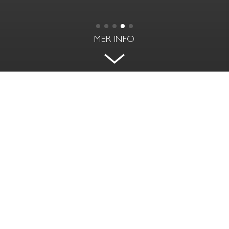
MER INFO
VILLA LILLA BLÅ I GAMLA
BROMMA
ASBJÖRNSENS VÄG 10 - SMEDSLÄTTEN,
BROMMA
BOAREA | BIAREA
RUM
268 kvm | 76 kvm
9 rok
PRIS
TOMTAREA