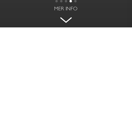
MER INFO
HÄRLIG FYRA I 79 & PARK
SANDHAMNSGATAN 75B - GÄRDET,
STOCKHOLM
BOAREA
RUM | VÅNING
104 kvm
4 rok | 2 av 9
PRIS
AVGIFT
Såld
7 563 kr / mån