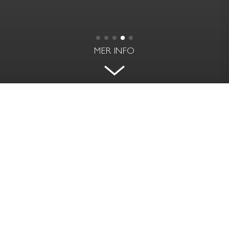
MER INFO
TVÅ BALKONGER PÅ GREVGATAN
GREVGATAN 28 - ÖSTERMALM, STOCKHOLM
BOAREA
RUM | VÅNING
75 kvm
3 rok | 2 av 6
PRIS
AVGIFT
Såld
3 143 kr / mån