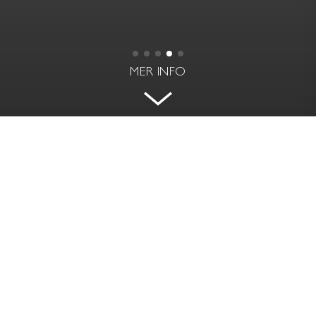
MER INFO
VACKER OCH VÄLPLANERAD
FUNKISVÅNING MED BALKONG
SKEPPARGATAN 94 - GÄRDET, STOCKHOLM
BOAREA
RUM | VÅNING
87 kvm
3 rok | 3 av 5
PRIS
AVGIFT