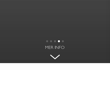
MER INFO
TREVLIG HÖRNLÄGENHET PÅ
SAN PEDROS STRANDSIDA