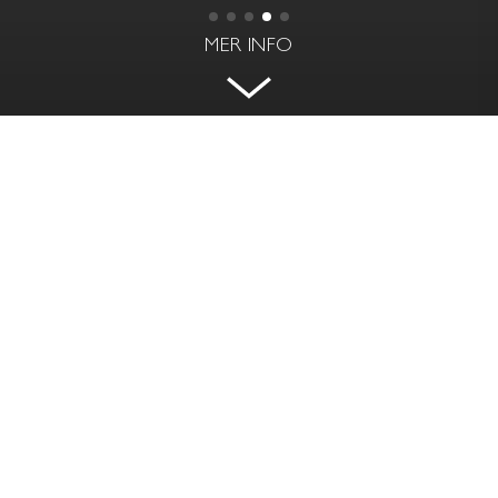
MER INFO
STILFULL TAKVÅNING MED
MAKALÖS 30 KVM SOLIG TERRASS
SIBYLLEGATAN 51 - ÖSTERMALM, STOCKHOLM
BOAREA
RUM | VÅNING
88 kvm
3 rok | 6 av 6
PRIS
AVGIFT
Såld
4 072 kr / mån