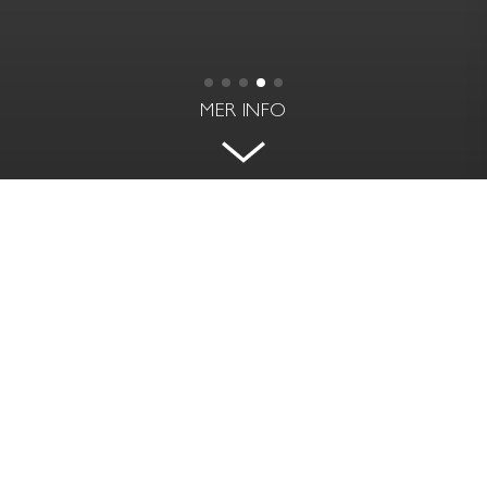
MER INFO
VACKER MINIVÅNING INVID
STRANDVÄGEN
GREVGATAN 9, 4 TR - ÖSTERMALM,
STOCKHOLM
BOAREA
RUM | VÅNING
102 kvm
4 rok | 4/5