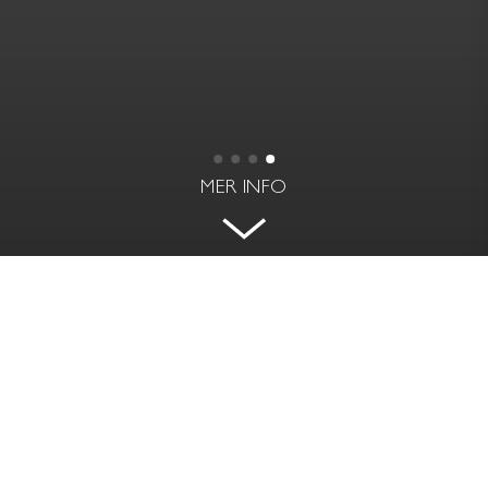
MER INFO
STRÅLANDE LJUS
SEKELSKIFTESVILLA I DJURSHOLM
MED POOL