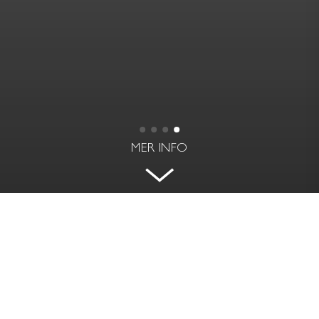
MER INFO
VINDSVÅNING AV
INTERNATIONELL KLASS VID