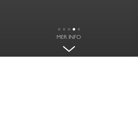
MER INFO
VINDSETAGE INVID KARLAPLAN
GREVGATAN 57 - ÖSTERMALM, STOCKHOLM
BOAREA
RUM | VÅNING
150 kvm
7 rok | 3+4
PRIS
AVGIFT