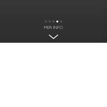
MER INFO
SEKELSKIFTE MED FYRA
KAKELUGNAR OCH BALKONG I
VÄSTER.
GÖTGATAN 44 - SÖDERMALM, STOCKHOLM
BOAREA
RUM | VÅNING