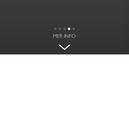
MER INFO
IDEALISK 2:A PÅ NYBROGATAN
NYBROGATAN 54 - ÖSTERMALM, STOCKHOLM
BOAREA
RUM | VÅNING
36 kvm
2 rok | 1
PRIS
AVGIFT