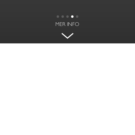
MER INFO
SEKELSKIFTESCHARM MED
VACKER SOLNEDGÅNG
MARENVÄGEN 43-47 - ÄLGÖ, SALTSJÖBADEN
BOAREA | BIAREA
RUM
268 kvm | 65 kvm
9 rok
PRIS
TOMTAREA
Såld
5 835 kvm