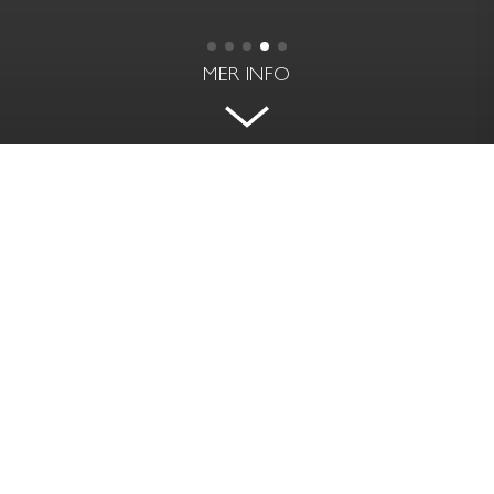
MER INFO
HÖGT VÄSTERLÄGE MED
BÅTPLATS
FRAMNÄSVÄGEN 4 - YSÄTER, DJURSHOLM
BOAREA | BIAREA
RUM
526 kvm | 220 kvm
10 rok
PRIS
TOMTAREA
Såld
4 364 kvm