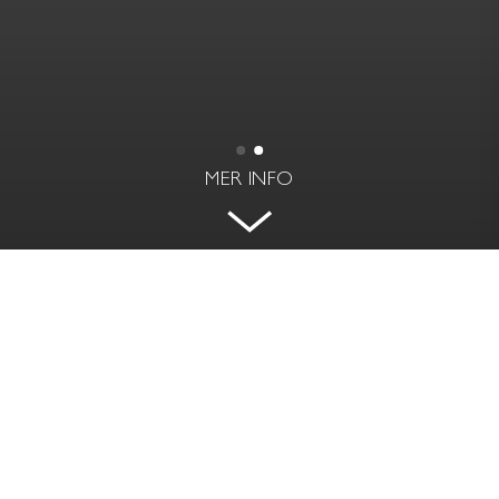
MER INFO
MODERNT LANTLIV I VACKER
MILJÖ NÄRA STAN
LISTUDDSVÄGEN 103 - SKARPNÄCK