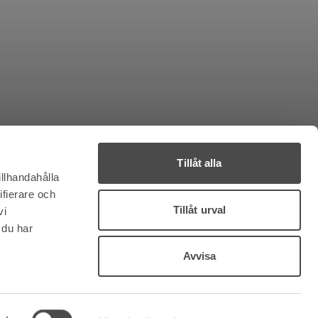
Tillåt alla
illhandahålla
ifierare och
Tillåt urval
vi
 du har
Avvisa