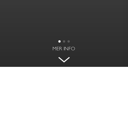
MER INFO
VÄLPLANERAT PÅ ATTRAKTIVT
LÄGE
ÖSTERMALM, STOCKHOLM