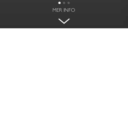
MER INFO
HAVSNÄRA HÄSTGÅRD PÅ
ÖSTERLEN
SKÅNE, SIMRISHAMN
BOAREA | BIAREA
RUM
398 kvm | 10 kvm
6 rok
PRIS
TOMTAREA
Pris på förfrågan
52 322 kvm