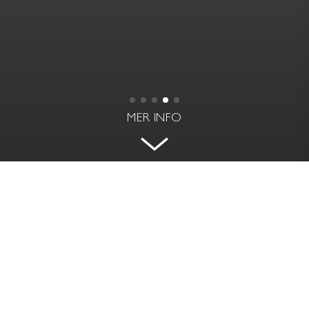
MER INFO
STILRENT PARHUS MED LJUSA
YTOR OCH SOLIG UTEPLATS I
SÖDERLÄGE