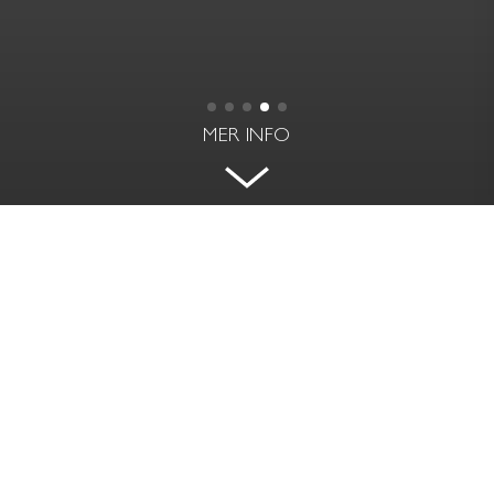
MER INFO
ATTRAKTIVT GAVELRADHUS
EKHOLMSNÄSVÄGEN 123C - LIDINGÖ
BOAREA
RUM | VÅNING
106 kvm
5 rok | Gavelradhus
PRIS
AVGIFT