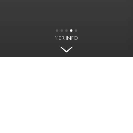
MER INFO
JURIDISK PERSON SAMT FRI
UTHYRNING GODKÄNNS
RINDÖGATAN 26 - GÄRDET, STOCKHOLM
RUM | VÅNING
BOAREA
2 rok | 1 av 5 tr (NB från