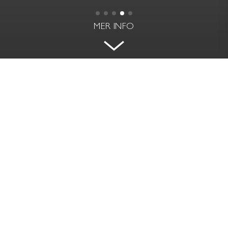
MER INFO
MAGNIFIKT SJÖSTÄLLE MED
VÄSTERLÄGE
TRANVIKSVÄGEN 29 - VINDÖ - VÄRMDÖ,
DJURHAMN
BOAREA | BIAREA
RUM
175 kvm | 110 kvm
6 rok
PRIS
TOMTAREA
Såld
2 800 kvm