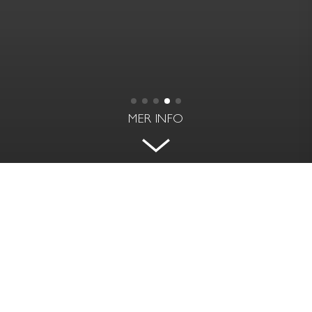
MER INFO
SUITE
NORRBACKAGATAN 49 C - VASASTAN,
STOCKHOLM