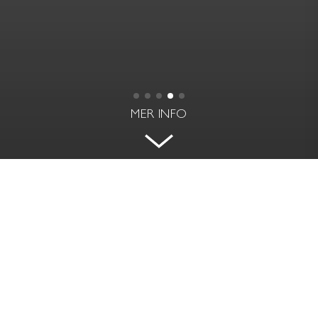
MER INFO
STUDIO
NORRBACKAGATAN 49 C - VASASTAN,
STOCKHOLM