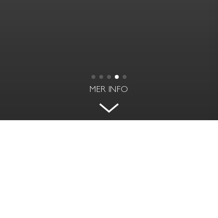
MER INFO
STUDIO
NORRBACKAGATAN 49 C - VASASTAN,
STOCKHOLM