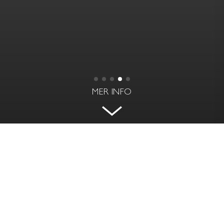
MER INFO
SUITE
NORRBACKAGATAN 49 A - VASASTAN,
STOCKHOLM