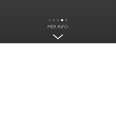
MER INFO
SMAKFULLT RENOVERAD
GEDIGEN 60-TALSVILLA
KLARBÄRSVÄGEN 11 - LIDINGÖ
BOAREA | BIAREA
RUM
200 kvm | 129 kvm
10 rok
PRIS
TOMTAREA