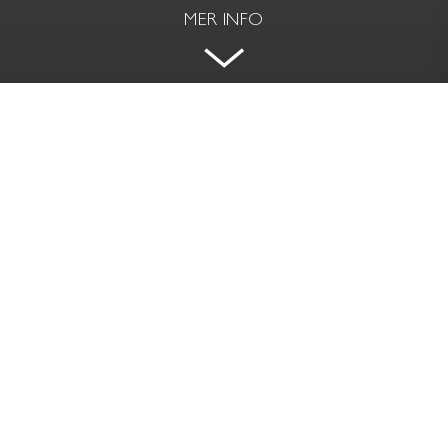
MER INFO
OÄNDLIGA MÖJLIGHETER OCH
UTSIKT ÖVER VÄRTAN
HÖGLANDSVÄGEN 8 - NÄSBY PARK, TÄBY
BOAREA | BIAREA
RUM
260 kvm | 81 kvm
10 rok
PRIS
TOMTAREA
Såld
1 752 kvm