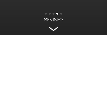
MER INFO
40-TALS VILLA I STAN MED HÖGT
LÄGE OCH FRI UTSIKT
STENKULLAVÄGEN 26 - STORA ESSINGEN,
STOCKHOLM
BOAREA | BIAREA
RUM
222 kvm | 60 kvm
10 rok
PRIS
TOMTAREA