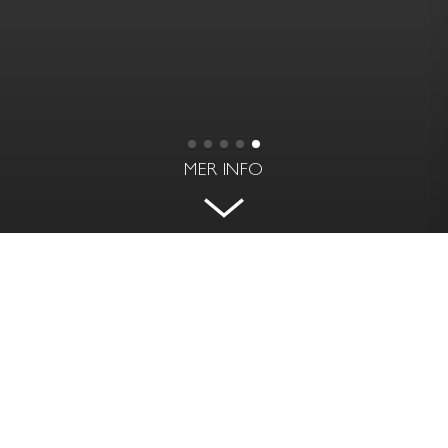
MER INFO
GÅRDSLÄGE INVID
RIDDARFJÄRDEN
GARVAR LUNDINS GRÄND 3 - KUNGSHOLMEN,