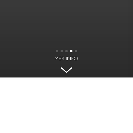
MER INFO
SÖDERVÄND VILLA ANNO 1878
VINKELGATAN 1 - VAXHOLM