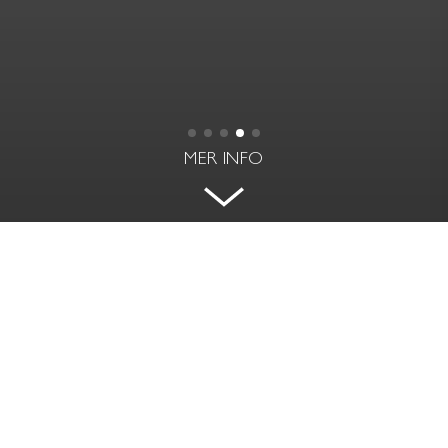
MER INFO
UNDERBAR HÖRNLÄGENHET MED
HÖGT FRITT LÄGE
FRYXELLSGATAN 3B - ÖSTERMALM,
STOCKHOLM