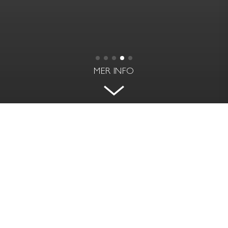
MER INFO
OPTIMALT PLANERAD LÄGENHET
INVID HUMLEGÅRDEN
KARLAVÄGEN 47A - ÖSTERMALM, STOCKHOLM
BOAREA
RUM | VÅNING