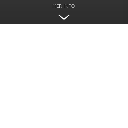
MER INFO
SOCIAL PLANLÖSNING I
INTERNATIONELL ATMOSFÄR
SONJA KOVALEVSKYS GATA 11 - VASASTAN,
STOCKHOLM
BOAREA
RUM | VÅNING
54 kvm
2 rok | 2 tr
PRIS
AVGIFT
Såld
2 700 kr / mån