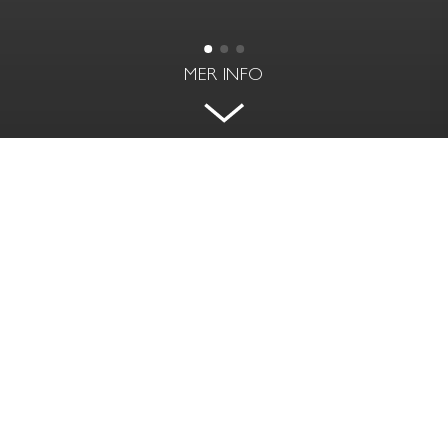
MER INFO
TOPPSKICK PÅ BÄLTGATAN
BÄLTGATAN 5 - ÖSTERMALM, STOCKHOLM
BOAREA
RUM | VÅNING
33 kvm
1 rok | 2
PRIS
AVGIFT
Såld
1 985 kr / mån