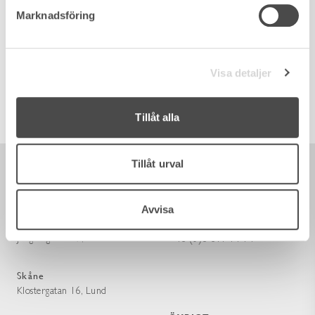
Marknadsföring
KUNGSHOLMEN
RÅLAMBSVÄGEN 69
Visa detaljer
110 kvm / 4 rum
Tillåt alla
Tillåt urval
BESÖK OSS
KONTAKT
Avvisa
Stockholm
info@wrede.se
Jungfrugatan 27, Östermalm
+46 (0)8 611 14 14
Skåne
Klostergatan 16, Lund