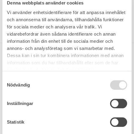
plan. Stina har en utbildning som civilekonom
Denna webbplats använder cookies
från Stockholms Universitet i bakgrunden.
Vi använder enhetsidentifierare för att anpassa innehållet
och annonserna till användarna, tillhandahålla funktioner
stina@wrede.se
för sociala medier och analysera vår trafik. Vi
+46 70 868 08 23
vidarebefordrar även sådana identifierare och annan
information från din enhet till de sociala medier och
annons- och analysföretag som vi samarbetar med.
TILL SALU
Dessa kan i sin tur kombinera informationen med annan
information som du har tillhandahållit eller som de har
samlat in när du har använt deras tjänster.
Samtyckesval
Nödvändig
Inställningar
Statistik