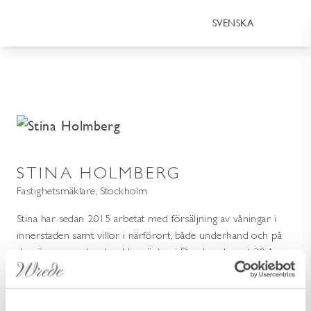
SVENSKA
STINA HOLMBERG
Fastighetsmäklare, Stockholm
Stina har sedan 2015 arbetat med försäljning av våningar i
innerstaden samt villor i närförort, både underhand och på
den öppna marknaden. Uppväxten i Danderyd samt 30 år
som boende på Östermalm har givit henne en mycket god
lokalkännedom. Erfarenheten gör att hon kan guida både
säljare och köpare på ett personligt samt professionellt